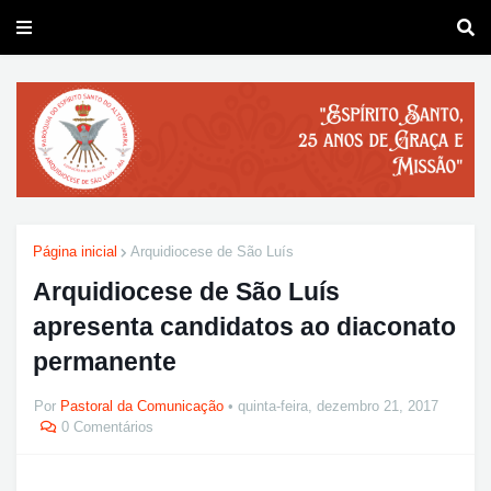
Página inicial
Arquidiocese de São Luís
Arquidiocese de São Luís
apresenta candidatos ao diaconato
permanente
Por
Pastoral da Comunicação
quinta-feira, dezembro 21, 2017
0 Comentários