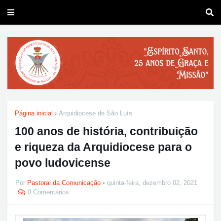
Página inicial
Arquidiocese de São Luís
100 anos de história, contribuição
e riqueza da Arquidiocese para o
povo ludovicense
Por
Pastoral da Comunicação
quinta-feira, dezembro 02, 2021
0 Comentários